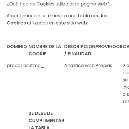
¿Qué tipo de Cookies utiliza esta página web?
A continuación se muestra una tabla con las
Cookies
utilizadas en este sitio web:
DOMINIO
NOMBRE DE LA
DESCRIPCION
PROVEEDOR
CA
COOKIE
/ FINALIDAD
prodat.es
utma_
Analitica web
Propias
2 
de
se
in
o 
re
SE DEBE DE
CUMPLIMENTAR
LA TABLA